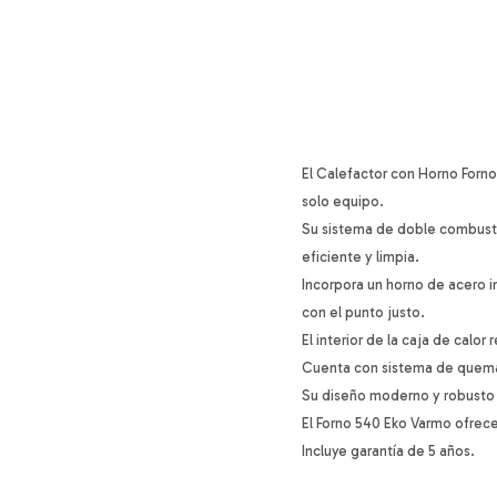
El Calefactor con Horno Forno
solo equipo.
Su sistema de doble combusti
eficiente y limpia.
Incorpora un horno de acero 
con el punto justo.
El interior de la caja de calo
Cuenta con sistema de quema
Su diseño moderno y robusto p
El Forno 540 Eko Varmo ofrece 
Incluye garantía de 5 años.