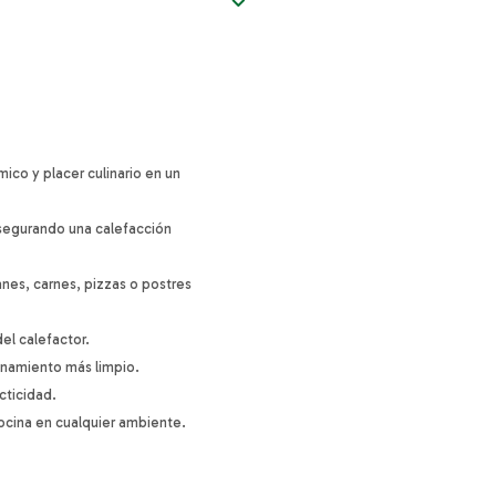
ico y placer culinario en un
segurando una calefacción
nes, carnes, pizzas o postres
del calefactor.
namiento más limpio.
cticidad.
cocina en cualquier ambiente.