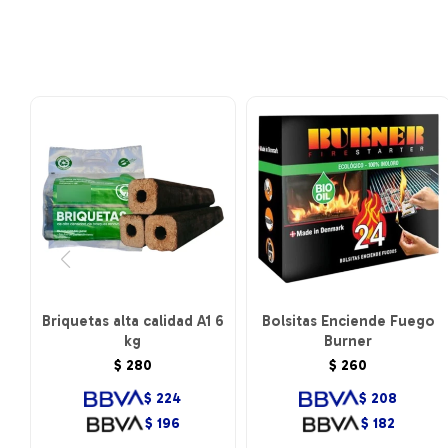
Briquetas alta calidad A1 6
Bolsitas Enciende Fuego
kg
Burner
$
280
$
260
$
224
$
208
$
196
$
182