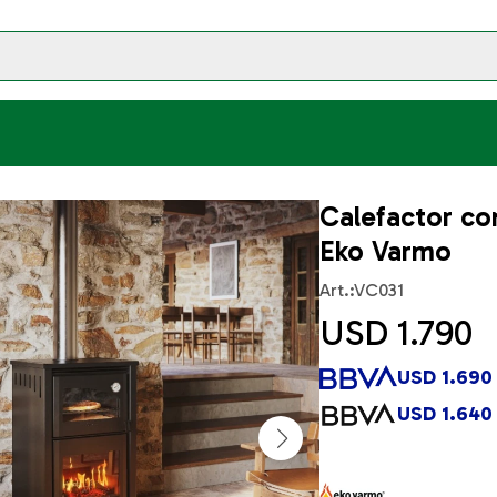
Calefactor co
Eko Varmo
VC031
USD
1.790
USD
1.690
USD
1.640