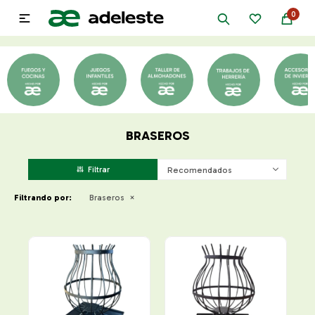
0

BRASEROS
Recomendados
Filtrando por:
Braseros