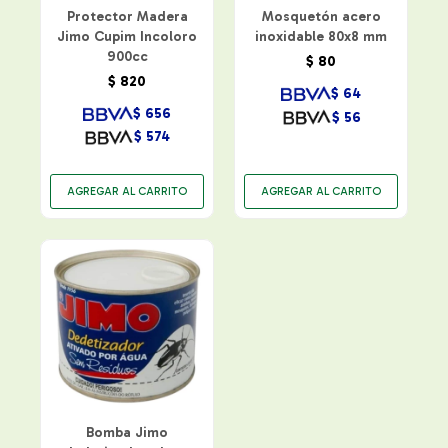
Protector Madera
Mosquetón acero
Jimo Cupim Incoloro
inoxidable 80x8 mm
900cc
$
80
$
820
$
64
$
656
$
56
$
574
Bomba Jimo