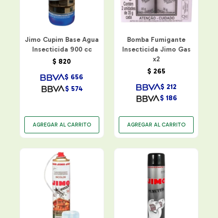
Jimo Cupim Base Agua
Bomba Fumigante
Insecticida 900 cc
Insecticida Jimo Gas
x2
$
820
$
265
$
656
$
212
$
574
$
186