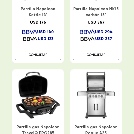
Parrilla Napoleon
Parrilla Napoleon NK18
Kettle 14"
carbón 18"
USD
175
USD
367
USD
140
USD
294
USD
123
USD
257
CONSULTAR
CONSULTAR
Parrilla gas Napoleon
Parrilla gas Napoleon
TravelQ PRO285
Rogue 425