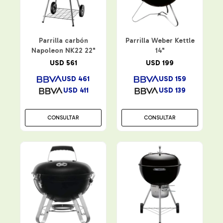
Parrilla carbón
Parrilla Weber Kettle
Napoleon NK22 22"
14"
USD
561
USD
199
USD
461
USD
159
USD
411
USD
139
CONSULTAR
CONSULTAR