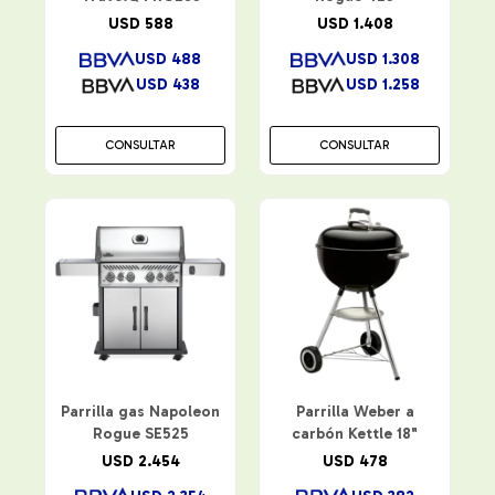
USD
588
USD
1.408
USD
488
USD
1.308
USD
438
USD
1.258
CONSULTAR
CONSULTAR
Parrilla gas Napoleon
Parrilla Weber a
Rogue SE525
carbón Kettle 18"
USD
2.454
USD
478