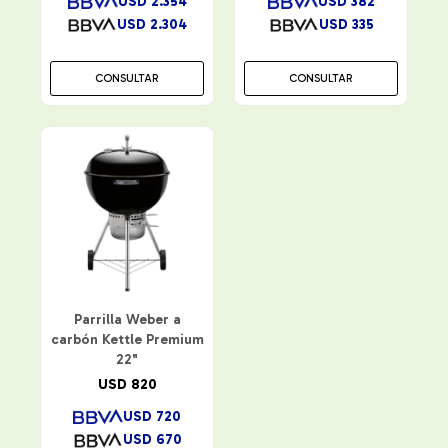
USD
2.354
USD
382
USD
2.304
USD
335
CONSULTAR
CONSULTAR
Parrilla Weber a
carbón Kettle Premium
22"
USD
820
USD
720
USD
670