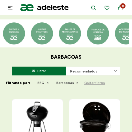
0

BARBACOAS
Recomendados
Filtrando por:
BBQ
Barbacoas
Quitar filtros