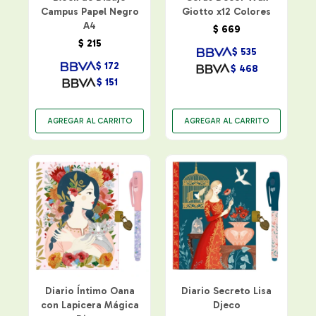
Campus Papel Negro
Giotto x12 Colores
A4
$
669
$
215
$
535
$
172
$
468
$
151
Diario Íntimo Oana
Diario Secreto Lisa
con Lapicera Mágica
Djeco