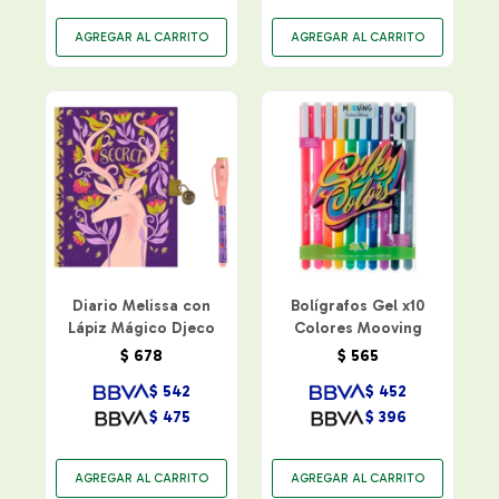
Diario Melissa con
Bolígrafos Gel x10
Lápiz Mágico Djeco
Colores Mooving
$
678
$
565
$
542
$
452
$
475
$
396