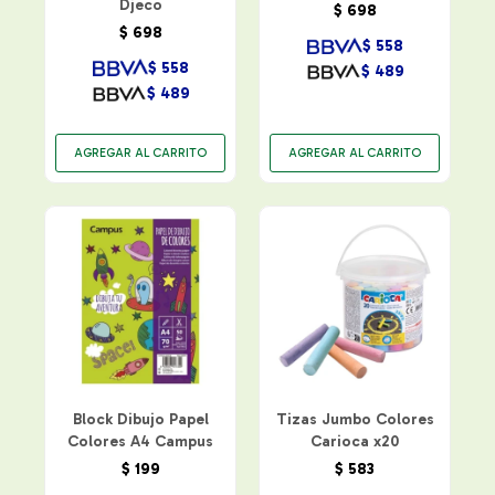
Djeco
$
698
$
698
$
558
$
558
$
489
$
489
Block Dibujo Papel
Tizas Jumbo Colores
Colores A4 Campus
Carioca x20
$
199
$
583