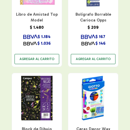
Libro de Amistad Top
Bolígrafo Borrable
Model
Carioca Opps
$
1.480
$
209
$
1.184
$
167
$
1.036
$
146
Block de Dibujo
Ceras Decor Wax