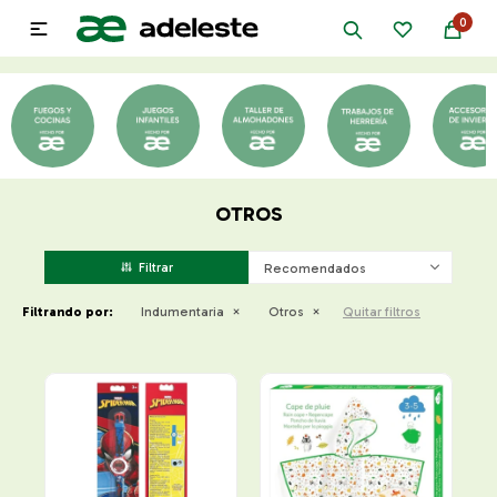
0

OTROS
Recomendados
Filtrando por:
Indumentaria
Otros
Quitar filtros