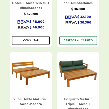
Doble + Mesa 120x70 +
con Almohadones
Almohadones
$
36.300
$
52.900
$
32.300
$
48.900
$
30.300
$
46.900
CONSULTAR
Sillón Doble Maturín +
Conjunto Maturín
Mesa Madera
Triple + Mesa +
Almohadone