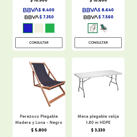
$
10.500
$
10.800
$
8.400
$
8.640
$
7.350
$
7.560
CONSULTAR
CONSULTAR
Perezoso Plegable
Mesa plegable valija
Madera y Lona - Negro
1.80 m HDPE
$
5.800
$
3.330