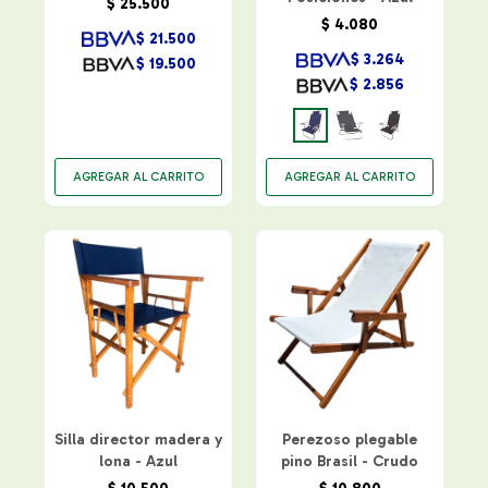
$
25.500
$
4.080
$
21.500
$
3.264
$
19.500
$
2.856
Silla director madera y
Perezoso plegable
lona - Azul
pino Brasil - Crudo