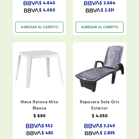
$
4.640
$
2.664
$
4.060
$
2.331
Mesa Ratona Mito
Reposera Sole Gris
Blanca
Exterior
$
690
$
4.050
$
552
$
3.240
$
483
$
2.835