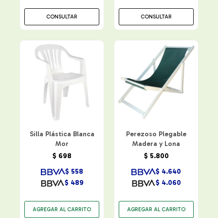
CONSULTAR
CONSULTAR
Silla Plástica Blanca
Perezoso Plegable
Mor
Madera y Lona
$
698
$
5.800
$
558
$
4.640
$
489
$
4.060