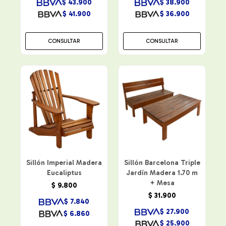
$
43.900
$
38.900
$
41.900
$
36.900
CONSULTAR
CONSULTAR
Sillón Imperial Madera
Sillón Barcelona Triple
Eucaliptus
Jardín Madera 1.70 m
+ Mesa
$
9.800
$
31.900
$
7.840
$
27.900
$
6.860
$
25.900