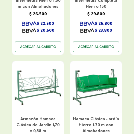
Intermedia Hierro 1.50
Intermedia Completa
m con Almohadones
Hierro 150
$
26.500
$
29.800
$
22.500
$
25.800
$
20.500
$
23.800
Armazón Hamaca
Hamaca Clásica Jardín
Clásica de Jardín 1,70
Hierro 1.70 m con
x 0,58 m
Almohadones