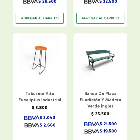
$
29.500
$
32.500
Taburete Alto
Banco De Plaza
Eucaliptus Industrial
Fundición Y Madera
Verde Ingles
$
3.800
$
25.500
$
3.040
$
21.500
$
2.660
$
19.500