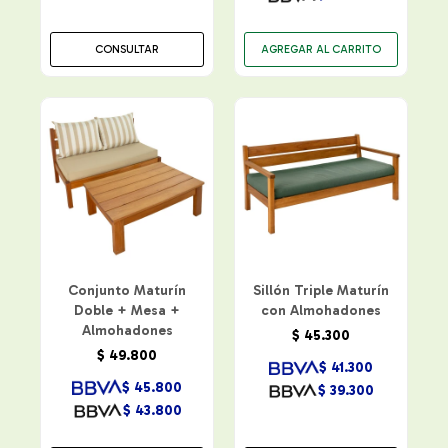
CONSULTAR
Conjunto Maturín
Sillón Triple Maturín
Doble + Mesa +
con Almohadones
Almohadones
$
45.300
$
49.800
$
41.300
$
45.800
$
39.300
$
43.800