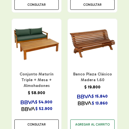
CONSULTAR
CONSULTAR
Conjunto Maturín
Banco Plaza Clásico
Triple + Mesa +
Madera 1.60
Almohadones
$
19.800
$
58.900
$
15.840
$
54.900
$
13.860
$
52.900
CONSULTAR