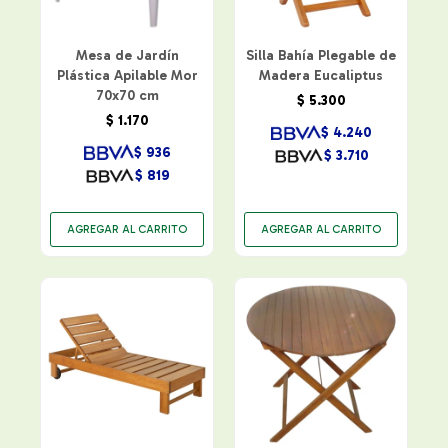
Mesa de Jardín
Silla Bahía Plegable de
Plástica Apilable Mor
Madera Eucaliptus
70x70 cm
$
5.300
$
1.170
$
4.240
$
936
$
3.710
$
819