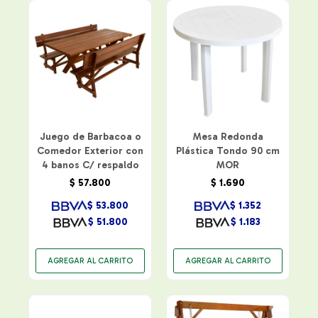
Juego de Barbacoa o
Mesa Redonda
Comedor Exterior con
Plástica Tondo 90 cm
4 banos C/ respaldo
MOR
$
57.800
$
1.690
$
53.800
$
1.352
$
51.800
$
1.183