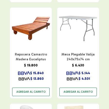
Reposera Camastro
Mesa Plegable Valija
Madera Eucaliptus
240x75x74 cm
$
19.800
$
6.430
$
15.840
$
5.144
$
13.860
$
4.501