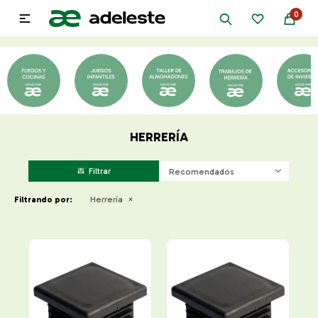
0

HERRERÍA
Recomendados
Filtrando por:
Herrería