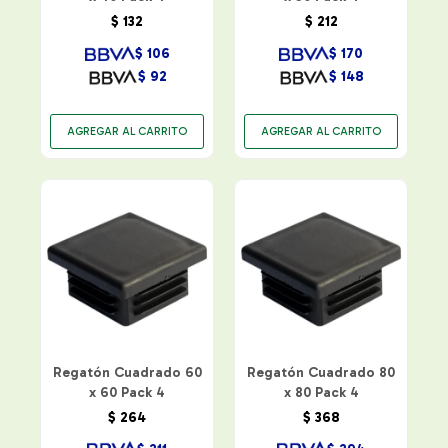
$
132
$
212
$
106
$
170
$
92
$
148
Regatón Cuadrado 60
Regatón Cuadrado 80
x 60 Pack 4
x 80 Pack 4
$
264
$
368