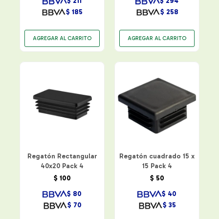
$
211
$
294
$
185
$
258
Regatón Rectangular
Regatón cuadrado 15 x
40x20 Pack 4
15 Pack 4
$
100
$
50
$
80
$
40
$
70
$
35