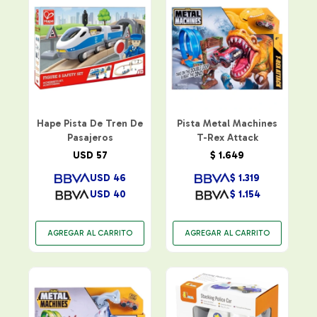
Hape Pista De Tren De
Pista Metal Machines
Pasajeros
T-Rex Attack
USD
57
$
1.649
USD
46
$
1.319
USD
40
$
1.154