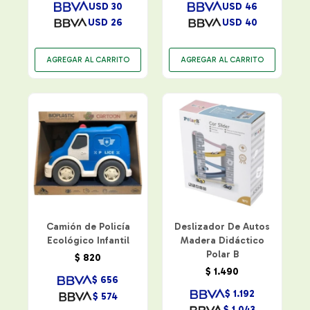
USD
30
USD
46
USD
26
USD
40
Camión de Policía
Deslizador De Autos
Ecológico Infantil
Madera Didáctico
Polar B
$
820
$
1.490
$
656
$
1.192
$
574
$
1.043