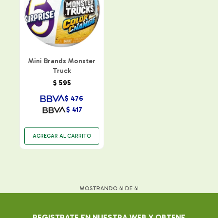
Mini Brands Monster
Truck
$
595
$
476
$
417
MOSTRANDO
41
DE
41
REGISTRATE EN NUESTRA WEB Y OBTENE