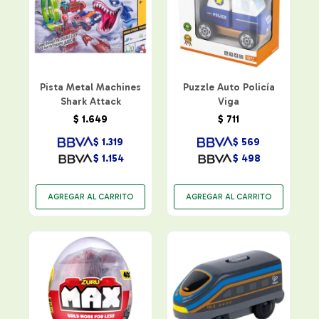
Pista Metal Machines
Puzzle Auto Policía
Shark Attack
Viga
$
1.649
$
711
$
1.319
$
569
$
1.154
$
498