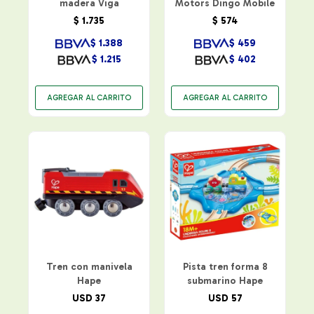
madera Viga
Motors Dingo Mobile
$
1.735
$
574
$
1.388
$
459
$
1.215
$
402
Tren con manivela
Pista tren forma 8
Hape
submarino Hape
USD
37
USD
57