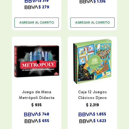
$
319
$
1.136
$
279
Juego de Mesa
Caja 12 Juegos
Metrópoli Didacta
Clásicos Djeco
$
935
$
2.319
$
748
$
1.855
$
655
$
1.623