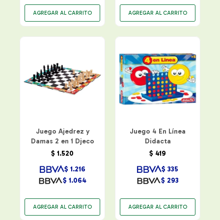
Juego Ajedrez y
Juego 4 En Línea
Damas 2 en 1 Djeco
Didacta
$
1.520
$
419
$
1.216
$
335
$
1.064
$
293