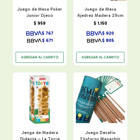
Juego de Mesa Poker
Juego de Mesa
Junior Djeco
Ajedrez Madera 29cm
$
959
$
1.150
$
767
$
920
$
671
$
805
Jenga de Madera
Juego Desafío
Didacta – La Torre
Fósforos Macachín