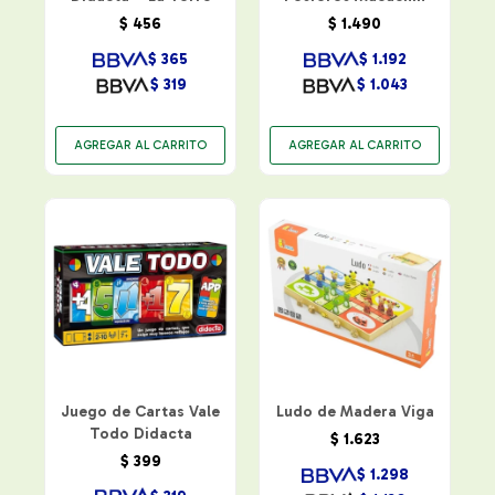
$
456
$
1.490
$
365
$
1.192
$
319
$
1.043
Juego de Cartas Vale
Ludo de Madera Viga
Todo Didacta
$
1.623
$
399
$
1.298