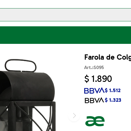
Farola de Col
S095
$
1.890
$
1.512
$
1.323