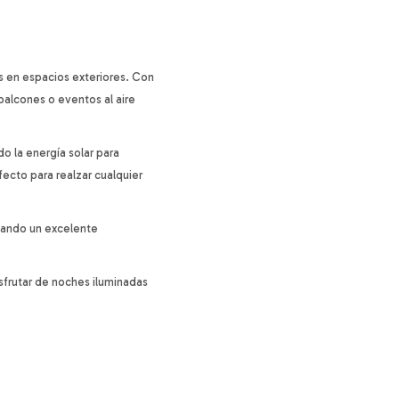
s en espacios exteriores. Con
 balcones o eventos al aire
o la energía solar para
ecto para realzar cualquier
izando un excelente
isfrutar de noches iluminadas