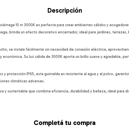
Descripción
Luciérnaga 10 m 3000K es perfecta para crear ambientes cálidos y acogedore
naga, brinda un efecto decorativo encantador, ideal para jardines, terrazas,
ncho, se instala fácilmente sin necesidad de conexión eléctrica, aprovechand
y económica. Su luz cálida de 3000K aporta un brillo suave y agradable, perf
os y protección IP65, esta guirnalda es resistente al agua y al polvo, garant
iones climáticas adversas.
ca y sustentable que combina eficiencia, durabilidad y belleza, ideal para d
Completá tu compra