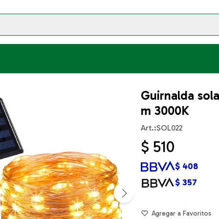
Guirnalda sola
m 3000K
SOL022
$
510
$
408
$
357