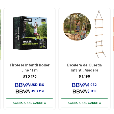
Tirolesa Infantil Roller
Escalera de Cuerda
Line 11 m
Infantil Madera
USD
170
$
1.190
USD
136
$
952
USD
119
$
833