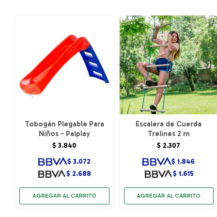
Tobogán Plegable Para
Escalera de Cuerda
Niños - Palplay
Trelines 2 m
$
3.840
$
2.307
$
3.072
$
1.846
$
2.688
$
1.615