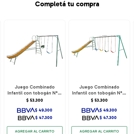
Completá tu compra
Juego Combinado
Juego Combinado
Infantil con tobogán N°5.
Infantil con tobogán N°5.
1hamacas de cincha y 1
4 hamacas de cincha.
$
53.300
$
53.300
hamaca de bebé.
$
49.300
$
49.300
$
47.300
$
47.300