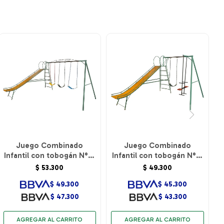
Juego Combinado
Juego Combinado
Infantil con tobogán N°5.
Infantil con tobogán N°5.
3 hamacas de cincha.
Caballito y 1 hamaca de
$
53.300
$
49.300
cincha.
$
49.300
$
45.300
$
47.300
$
43.300