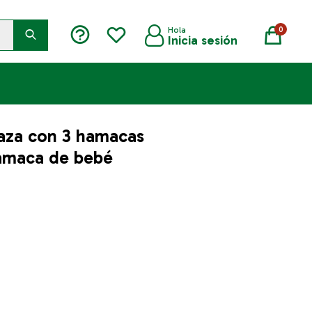
0
aza con 3 hamacas
hamaca de bebé
s