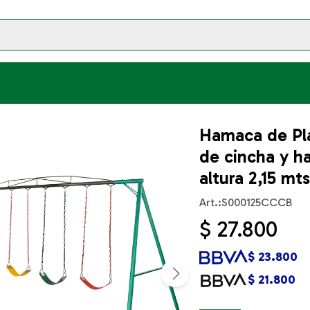
Hamaca de Pl
de cincha y 
altura 2,15 mt
S000125CCCB
$
27.800
$
23.800
$
21.800