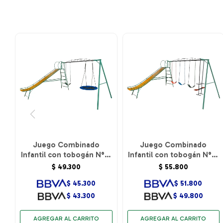
Juego Combinado
Juego Combinado
Infantil con tobogán N°5.
Infantil con tobogán N°5.
1hamacas de cincha y 1
Caballito y 3 hamacas de
$
49.300
$
55.800
hamaca circular.
cincha.
$
45.300
$
51.800
$
43.300
$
49.800