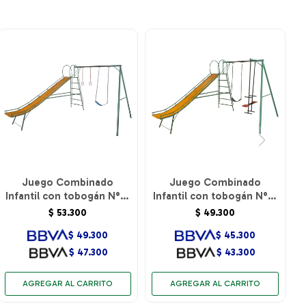
Juego Combinado
Juego Combinado
Infantil con tobogán N°5.
Infantil con tobogán N°5.
1hamacas de cincha y par
Caballito y 1 hamaca de
$
53.300
$
49.300
de aros.
cincha.
$
49.300
$
45.300
$
47.300
$
43.300