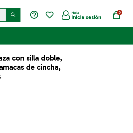
0
za con silla doble,
hamacas de cincha,
s