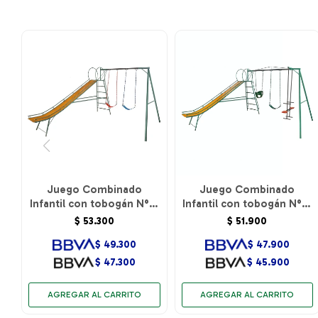
Juego Combinado
Juego Combinado
Infantil con tobogán N°5.
Infantil con tobogán N°5.
2 hamacas de cincha.
Caballito, 1 hamaca de
$
53.300
$
51.900
cincha y 1 hamaca de
$
49.300
$
47.900
bebé.
$
47.300
$
45.900