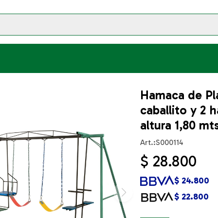
Hamaca de Pla
caballito y 2 
altura 1,80 mt
S000114
$
28.800
$
24.800
$
22.800