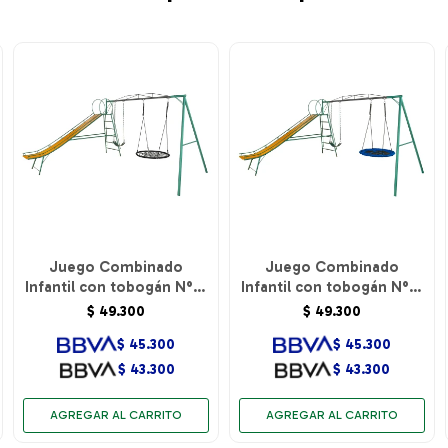
Juego Combinado
Juego Combinado
Infantil con tobogán N°5.
Infantil con tobogán N°5.
1hamacas de cincha y 1
1hamacas de cincha y 1
$
49.300
$
49.300
hamaca Red.
hamaca circular.
$
45.300
$
45.300
$
43.300
$
43.300