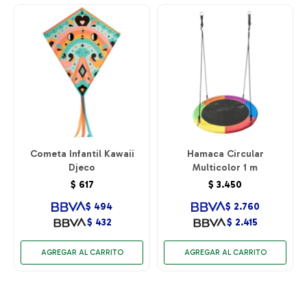
Cometa Infantil Kawaii
Hamaca Circular
Djeco
Multicolor 1 m
$
617
$
3.450
$
494
$
2.760
$
432
$
2.415