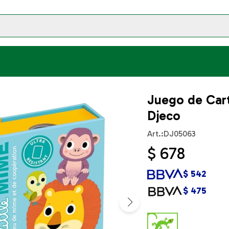
Juego de Cart
Djeco
DJ05063
$
678
$
542
$
475