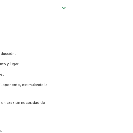
educción.
nto y lugar.
os.
el oponente, estimulando la
ar en casa sin necesidad de
e.