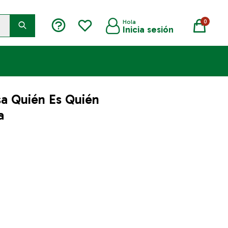
0
a Quién Es Quién
a