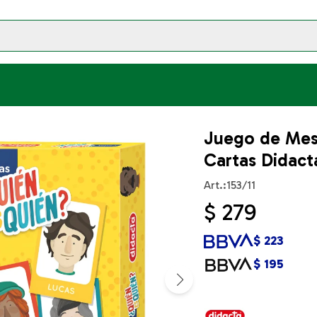
Juego de Mes
Cartas Didact
153/11
$
279
$
223
$
195