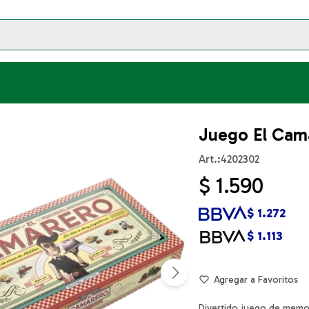
Juego El Cam
4202302
$
1.590
$
1.272
$
1.113
Divertido juego de memo