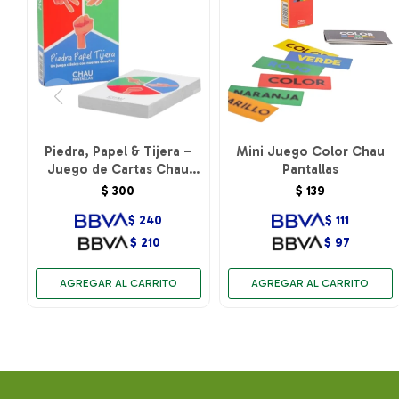
Piedra, Papel & Tijera –
Mini Juego Color Chau
Juego de Cartas Chau
Pantallas
Pantallas
$
300
$
139
$
240
$
111
$
210
$
97