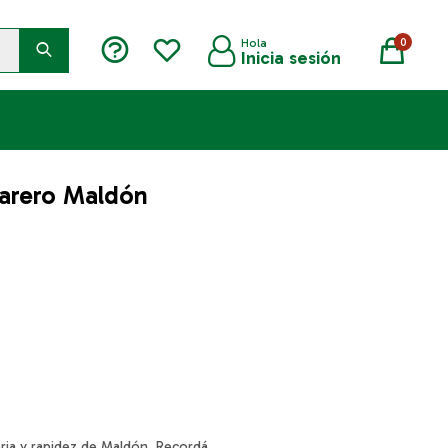
0
arero Maldón
ria y rapidez de Maldón. Recordá