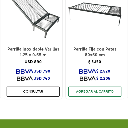
Parrilla Inoxidable Varillas
Parrilla Fija con Patas
1.25 x 0.65 m
80x60 cm
USD
890
$
3.150
USD
790
$
2.520
USD
740
$
2.205
CONSULTAR