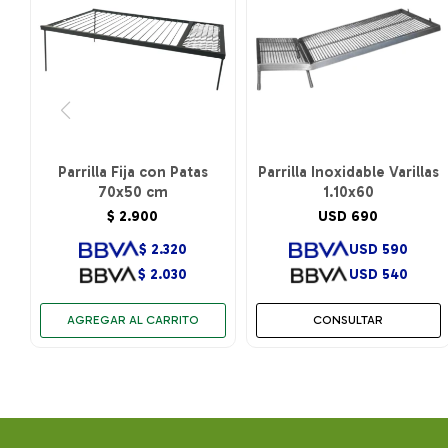
Parrilla Fija con Patas
Parrilla Inoxidable Varillas
70x50 cm
1.10x60
$
2.900
USD
690
$
2.320
USD
590
$
2.030
USD
540
CONSULTAR