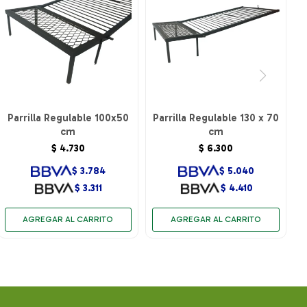
Parrilla Regulable 100x50
Parrilla Regulable 130 x 70
cm
cm
$
4.730
$
6.300
$
3.784
$
5.040
$
3.311
$
4.410