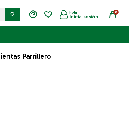
0
entas Parrillero