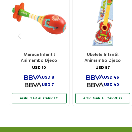
Maraca Infantil
Ukelele Infantil
Animambo Djeco
Animambo Djeco
USD
10
USD
57
USD
8
USD
46
USD
7
USD
40