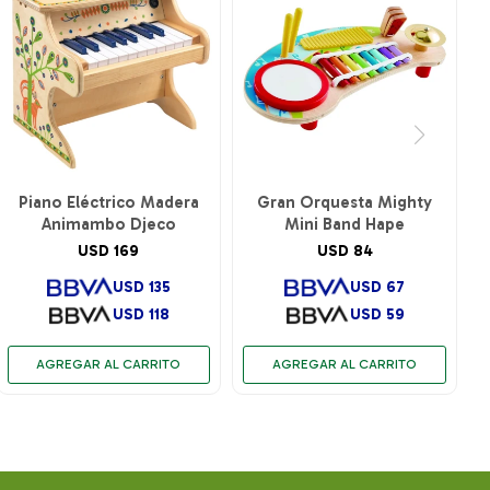
Piano Eléctrico Madera
Gran Orquesta Mighty
Animambo Djeco
Mini Band Hape
USD
169
USD
84
USD
135
USD
67
USD
118
USD
59