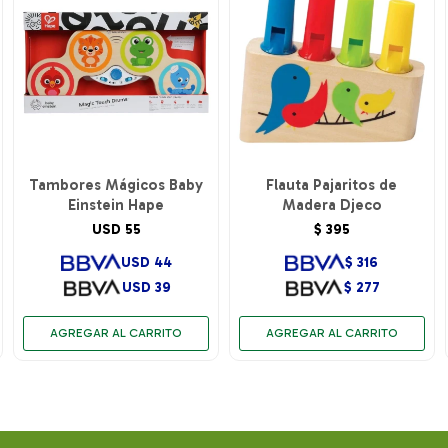
Tambores Mágicos Baby
Flauta Pajaritos de
Einstein Hape
Madera Djeco
USD
55
$
395
USD
44
$
316
USD
39
$
277