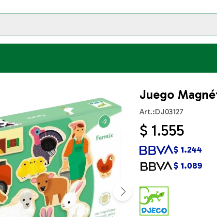
Juego Magnét
DJ03127
$
1.555
$
1.244
$
1.089