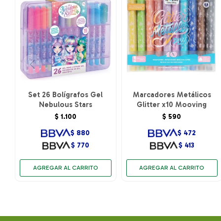
Set 26 Bolígrafos Gel
Marcadores Metálicos
Nebulous Stars
Glitter x10 Mooving
$
1.100
$
590
$
880
$
472
$
770
$
413