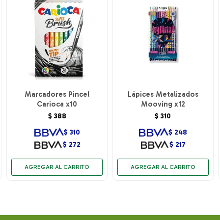
Marcadores Pincel
Lápices Metalizados
Carioca x10
Mooving x12
$
388
$
310
$
310
$
248
$
272
$
217