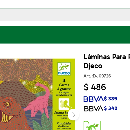
Láminas Para 
Djeco
DJ09726
$
486
$
389
$
340