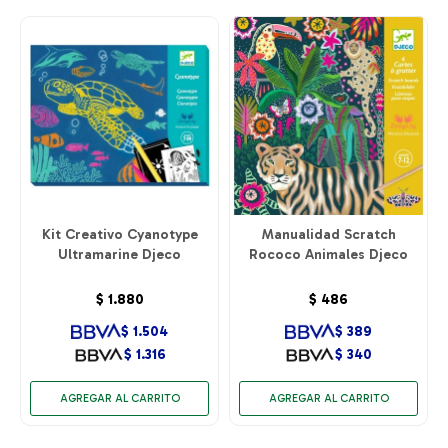
Kit Creativo Cyanotype
Manualidad Scratch
Ultramarine Djeco
Rococo Animales Djeco
$
1.880
$
486
$
1.504
$
389
$
1.316
$
340