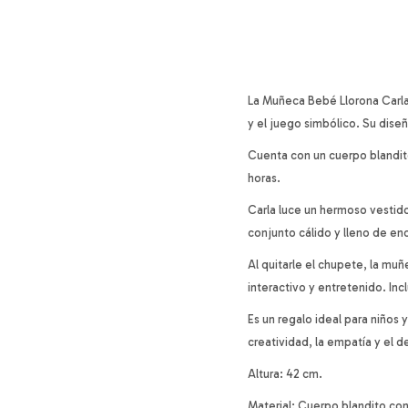
La Muñeca Bebé Llorona Carla 
y el juego simbólico. Su diseñ
Cuenta con un cuerpo blandit
horas.
Carla luce un hermoso vestid
conjunto cálido y lleno de en
Al quitarle el chupete, la m
interactivo y entretenido. In
Es un regalo ideal para niños
creatividad, la empatía y el d
Altura: 42 cm.
Material: Cuerpo blandito con