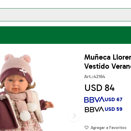
Muñeca Lloren
Vestido Veran
42164
USD
84
USD
67
USD
59