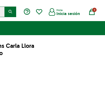
0
s Carla Llora
o