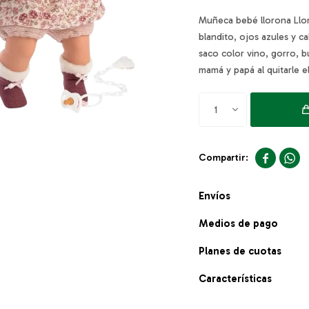
Muñeca bebé llorona Llo
blandito, ojos azules y ca
saco color vino, gorro, b
mamá y papá al quitarle e
1


Envíos
Medios de pago
Planes de cuotas
Características