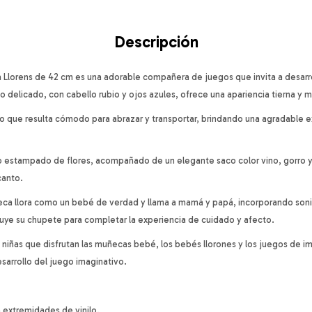
Descripción
Llorens de 42 cm es una adorable compañera de juegos que invita a desarroll
o delicado, con cabello rubio y ojos azules, ofrece una apariencia tierna y m
o que resulta cómodo para abrazar y transportar, brindando una agradable 
o estampado de flores, acompañado de un elegante saco color vino, gorro 
canto.
uñeca llora como un bebé de verdad y llama a mamá y papá, incorporando so
cluye su chupete para completar la experiencia de cuidado y afecto.
 y niñas que disfrutan las muñecas bebé, los bebés llorones y los juegos de i
esarrollo del juego imaginativo.
 extremidades de vinilo.