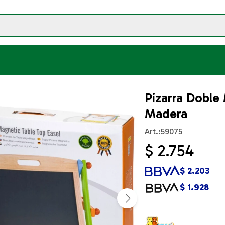
Pizarra Doble
Madera
59075
$
2.754
$
2.203
$
1.928