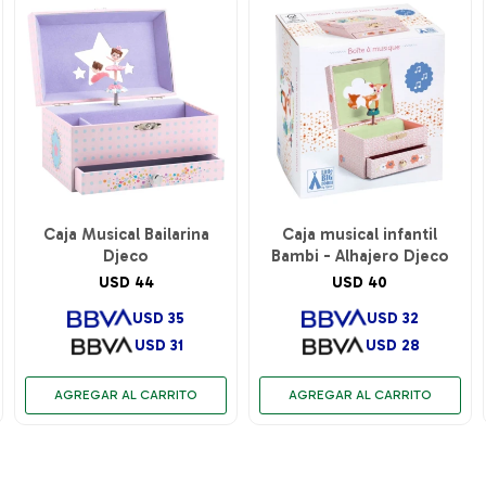
Caja Musical Bailarina
Caja musical infantil
Djeco
Bambi - Alhajero Djeco
USD
44
USD
40
USD
35
USD
32
USD
31
USD
28