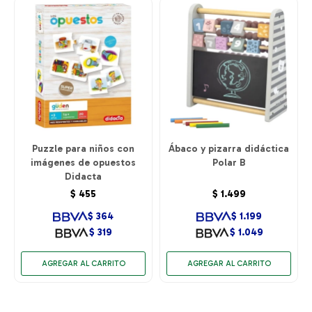
Puzzle para niños con
Ábaco y pizarra didáctica
imágenes de opuestos
Polar B
Didacta
$
455
$
1.499
$
364
$
1.199
$
319
$
1.049