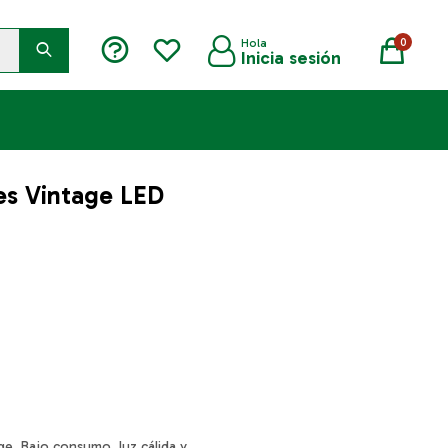
0
es Vintage LED
age. Bajo consumo, luz cálida y