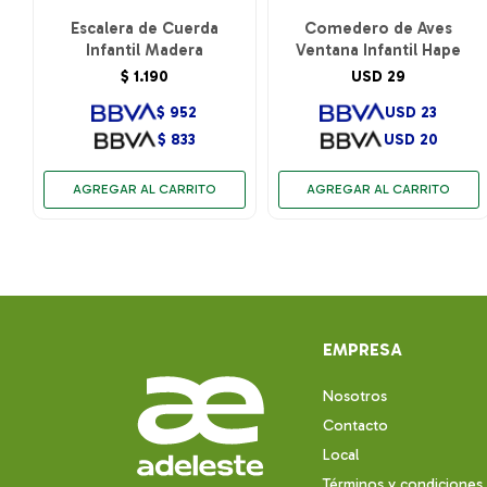
Escalera de Cuerda
Comedero de Aves
Infantil Madera
Ventana Infantil Hape
$
1.190
USD
29
$
952
USD
23
$
833
USD
20
EMPRESA
Nosotros
Contacto
Local
Términos y condiciones