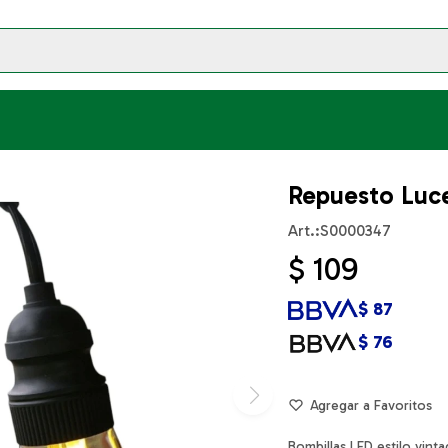
Repuesto Luc
S0000347
$
109
$
87
$
76
Bombillas LED estilo vint