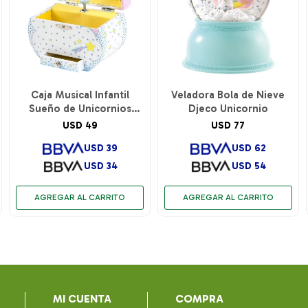
Caja Musical Infantil
Veladora Bola de Nieve
Sueño de Unicornios
Djeco Unicornio
Djeco
USD
49
USD
77
USD
39
USD
62
USD
34
USD
54
MI CUENTA
COMPRA