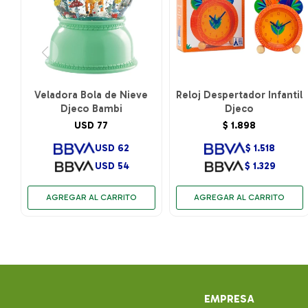
Veladora Bola de Nieve
Reloj Despertador Infantil
Djeco Bambi
Djeco
USD
77
$
1.898
USD
62
$
1.518
USD
54
$
1.329
EMPRESA