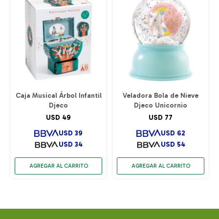
Caja Musical Árbol Infantil
Veladora Bola de Nieve
Djeco
Djeco Unicornio
USD
49
USD
77
USD
39
USD
62
USD
34
USD
54