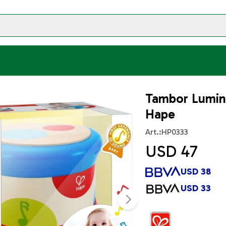
Tambor Lumino
Hape
HP0333
USD
47
USD
38
USD
33