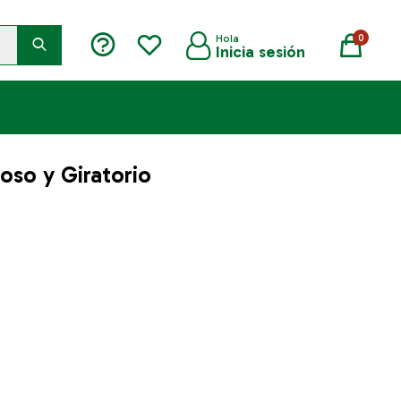
0
so y Giratorio