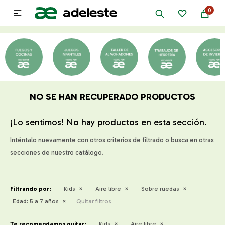
0

NO SE HAN RECUPERADO PRODUCTOS
¡Lo sentimos! No hay productos en esta sección.
Inténtalo nuevamente con otros criterios de filtrado o busca en otras
secciones de nuestro catálogo.
Filtrando por:
Kids
Aire libre
Sobre ruedas
Edad:
5 a 7 años
Quitar filtros
Te recomendamos quitar:
Kids
Aire libre