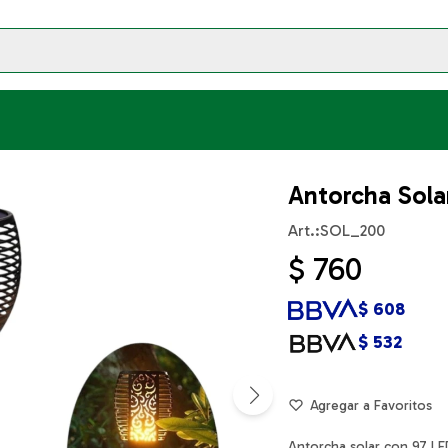
Antorcha Sola
SOL_200
$
760
$
608
$
532
Antorcha solar con 97 LE