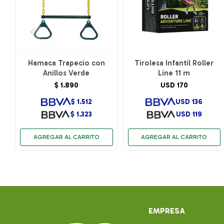
Hamaca Trapecio con
Tirolesa Infantil Roller
Anillos Verde
Line 11 m
$
1.890
USD
170
$
1.512
USD
136
$
1.323
USD
119
EMPRESA