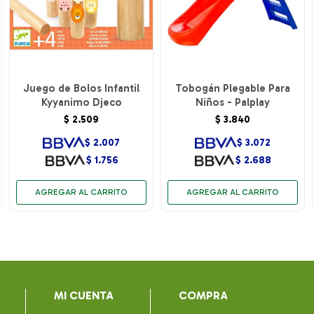
Juego de Bolos Infantil
Tobogán Plegable Para
Kyyanimo Djeco
Niños - Palplay
$
2.509
$
3.840
$
2.007
$
3.072
$
1.756
$
2.688
MI CUENTA
COMPRA