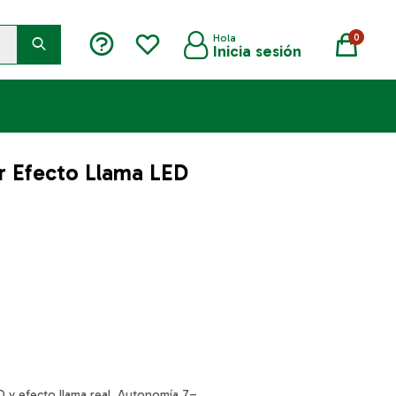
0
r Efecto Llama LED
D y efecto llama real. Autonomía 7–