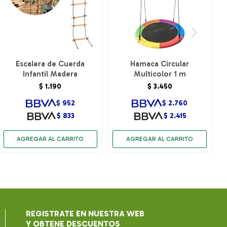
Escalera de Cuerda
Hamaca Circular
Infantil Madera
Multicolor 1 m
$
1.190
$
3.450
$
952
$
2.760
$
833
$
2.415
REGISTRATE EN NUESTRA WEB
Y OBTENE DESCUENTOS