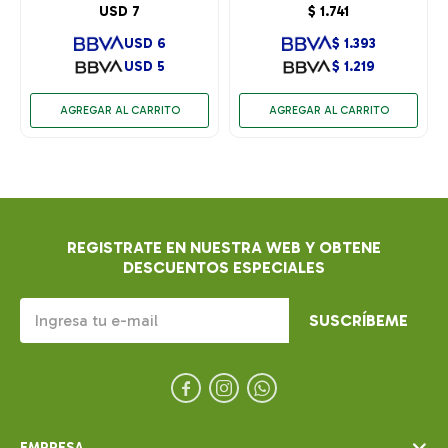
USD
7
$
1.741
USD
6
$
1.393
USD
5
$
1.219
REGISTRATE EN NUESTRA WEB Y OBTENE
DESCUENTOS ESPECIALES
SUSCRÍBEME



EMPRESA