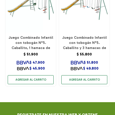
Juego Combinado Infantil
Juego Combinado Infantil
con tobogán N°5.
con tobogán N°5.
Caballito, 1 hamaca de
Caballito y 3 hamacas de
cincha y 1 hamaca de
cincha.
$
51.900
$
55.800
bebé.
$
47.900
$
51.800
$
45.900
$
49.800
REGISTRATE EN NUESTRA WEB Y OBTENE