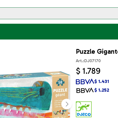
Puzzle Gigan
DJ07170
$
1.789
$
1.431
$
1.252