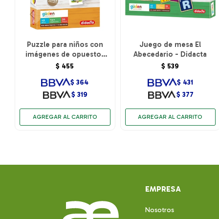
Puzzle para niños con
Juego de mesa El
imágenes de opuestos
Abecedario - Didacta
Didacta
$
455
$
539
$
364
$
431
$
319
$
377
EMPRESA
Nosotros