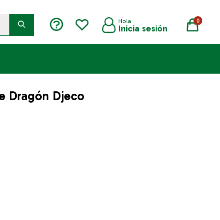
0
te Dragón Djeco