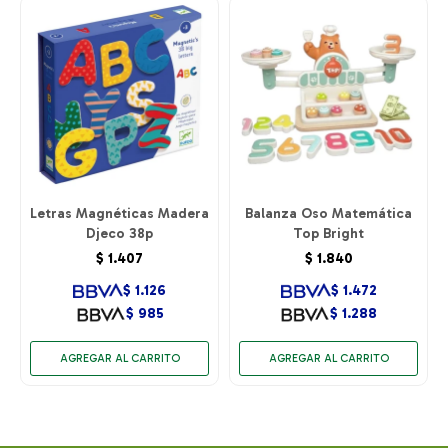
Letras Magnéticas Madera
Balanza Oso Matemática
Djeco 38p
Top Bright
$
1.407
$
1.840
$
1.126
$
1.472
$
985
$
1.288