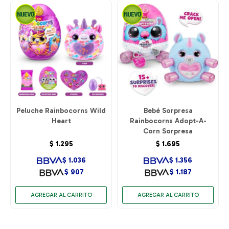
Peluche Rainbocorns Wild
Bebé Sorpresa
Heart
Rainbocorns Adopt-A-
Corn Sorpresa
$
1.295
$
1.695
$
1.036
$
1.356
$
907
$
1.187