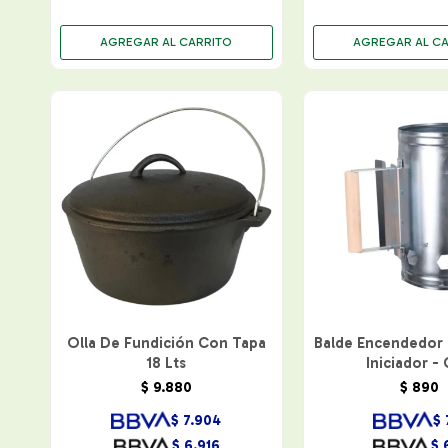
Olla De Fundición Con Tapa
Balde Encendedor
18 Lts
Iniciador - 
$
9.880
$
890
$
7.904
$
$
6.916
$