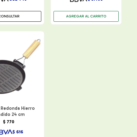
CONSULTAR
 Redonda Hierro
ndido 24 cm
$
770
$
616