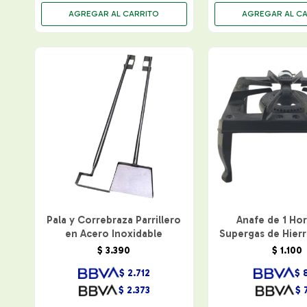
Pala y Correbraza Parrillero
Anafe de 1 Hor
en Acero Inoxidable
Supergas de Hier
$
3.390
$
1.100
$
2.712
$
$
2.373
$