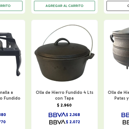
nalla a
Olla de Hierro Fundido 4 Lts
Olla de Hi
ro Fundido
con Tapa
Patas y
$
2.960
880
$
2.368
770
$
2.072