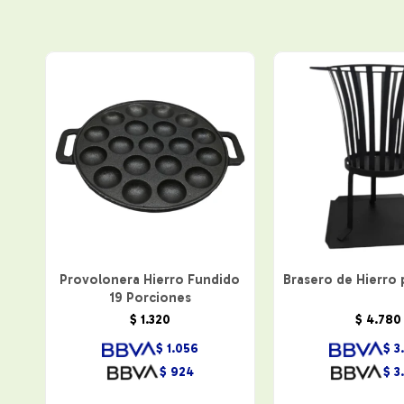
Provolonera Hierro Fundido
Brasero de Hierro 
19 Porciones
$
1.320
$
4.780
$
1.056
$
3
$
924
$
3