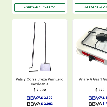
Pala y Corre Braza Parrillero
Anafe A Gas 1 
Inoxidable
$
2.990
$
629
$
2.392
$
$
2.093
$