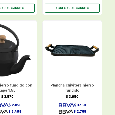
ierro fundido con
Plancha chivitera hierro
tapa 1.5L
fundido
$
3.570
$
3.950
$
2.856
$
3.160
$
2.499
$
2.765