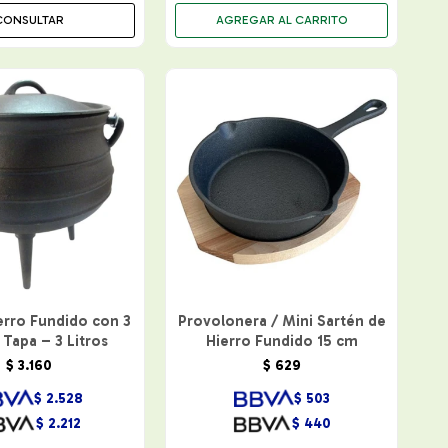
CONSULTAR
erro Fundido con 3
Provolonera / Mini Sartén de
 Tapa – 3 Litros
Hierro Fundido 15 cm
$
3.160
$
629
$
2.528
$
503
$
2.212
$
440