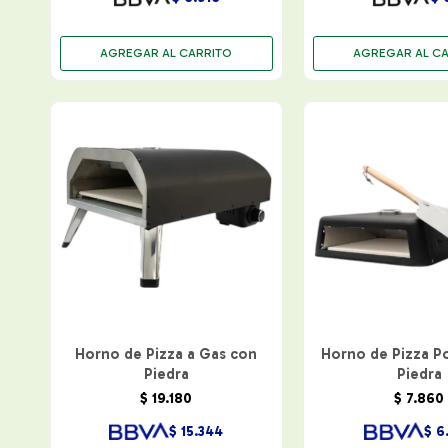
Horno de Pizza a Gas con
Horno de Pizza Po
Piedra
Piedra
$
19.180
$
7.860
$
15.344
$
6