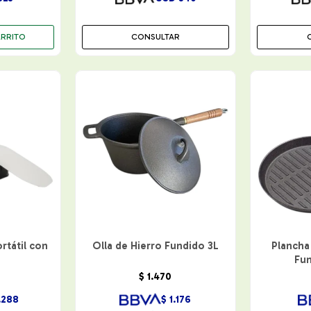
CONSULTAR
rtátil con
Olla de Hierro Fundido 3L
Plancha
Fu
$
1.470
.288
$
1.176