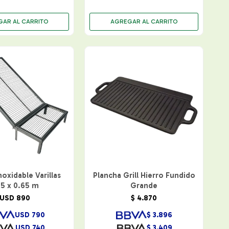
Inoxidable Varillas
Plancha Grill Hierro Fundido
25 x 0.65 m
Grande
USD
890
$
4.870
USD
790
$
3.896
USD
740
$
3.409