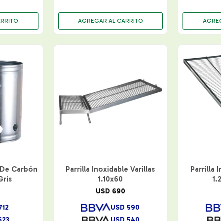
 De Carbón
Parrilla Inoxidable Varillas
Parrilla 
Gris
1.10x60
1.
USD
690
712
USD
590
623
USD
540