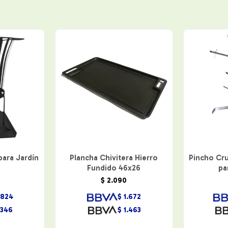
para Jardín
Plancha Chivitera Hierro
Pincho Cru
Fundido 46x26
pa
$
2.090
.824
$
1.672
.346
$
1.463