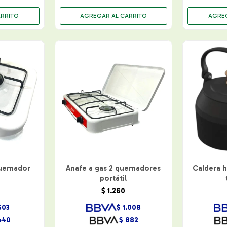
Quemador
Anafe a gas 2 quemadores
Caldera h
portátil
$
1.260
503
$
1.008
440
$
882