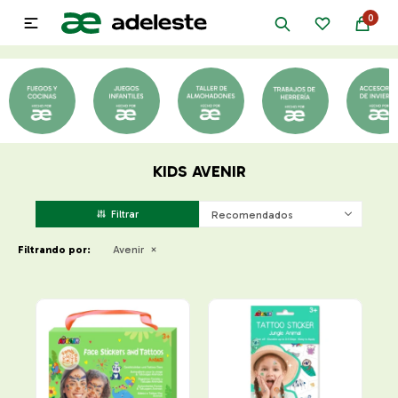
0

KIDS AVENIR
Recomendados
Filtrando por:
Avenir