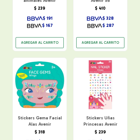
animales Avenir
Avenir x6
$
239
$
410
$
191
$
328
$
167
$
287
Stickers Gema Facial
Stickers Uñas
Alas Avenir
Princesas Avenir
$
318
$
239