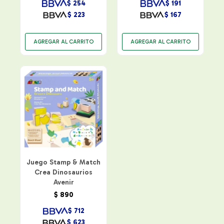
$
254
$
191
$
223
$
167
Juego Stamp & Match
Crea Dinosaurios
Avenir
$
890
$
712
$
623