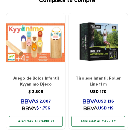
Juego de Bolos Infantil
Tirolesa Infantil Roller
Kyyanimo Djeco
Line 11 m
$
2.509
USD
170
$
2.007
USD
136
$
1.756
USD
119